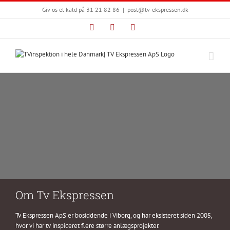
Skip
Giv os et kald på 31 21 82 86
|
post@tv-ekspressen.dk
to
content
Facebook
Instagram
LinkedIn
Om Tv Ekspressen
Tv Ekspressen ApS er bosiddende i Viborg, og har eksisteret siden 2005,
hvor vi har tv inspiceret flere større anlægsprojekter.