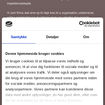
inspektionsarbejde.
Vi, som firma, skal leve op til høje krav, bl.a. organisation, uddannelse,
udstyr, egenkontrol og at vi følger med i og udnytter den seneste
teknologiske udvikling
Når man vælger os med certificering fra DTVK, får man:
Samtykke
Detaljer
Om
Uddannede TV-operatører udfører TV-inspektion
Certifikater fornyes hvert år
Minimumskrav til udstyr
Denne hjemmeside bruger cookies
Løbende efteruddannelse af TV-operatører mindst hvert 5. år
Løbende kontrol af firmaernes TV-produktion
Vi bruger cookies til at tilpasse vores indhold og
Kunden får besked, hvis kontrollen afslører graverende fejl
annoncer, til at vise dig funktioner til sociale medier og til
Mulighed for forespørgsel vedrørende kvalitet
at analysere vores trafik. Vi deler også oplysninger om
Mulighed for at klage over dårlig kvalitet
din brug af vores hjemmeside med vores partnere inden
Medlemsfirmaer er velorganiserede
DTVK er en veletableret kontrolordning.
for sociale medier, annonceringspartnere og
analysepartnere. Vores partnere kan kombinere disse
Ved inspektion, benyttes fotomanual definitioner, så der er en ensformig
data med andre oplysninger, du har givet dem, eller som
formulering og man ved hvad der snakkes om.
de har indsamlet fra din brug af deres tjenester.