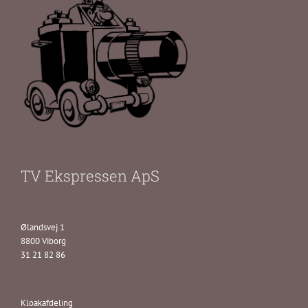
TV Ekspressen ApS
Ølandsvej 1
8800 Viborg
31 21 82 86
Kloakafdeling