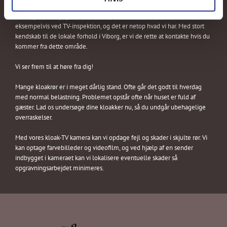
Erfaring er en vigtig brik i at få arbejdet til at lykkes på bedste måde,
eksempelvis ved TV-inspektion, og det er netop hvad vi har. Med stort
kendskab til de lokale forhold i Viborg, er vi de rette at kontakte hvis du
kommer fra dette område.
Vi ser frem til at høre fra dig!
Mange kloakrør er i meget dårlig stand. Ofte går det godt til hverdag
med normal belastning. Problemet opstår ofte når huset er fuld af
gæster. Lad os undersøge dine kloakker nu, så du undgår ubehagelige
overraskelser.
Med vores kloak-TV kamera kan vi opdage fejl og skader i skjulte rør. Vi
kan optage farvebilleder og videofilm, og ved hjælp af en sender
indbygget i kameraet kan vi lokalisere eventuelle skader så
opgravningsarbejdet minimeres.